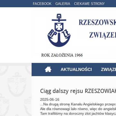
FACEBOOK
GALERIA
CIEKAWE STRONY
AKTUALNOŚCI
ZWIĄZ
Ciąg dalszy rejsu RZESZOWI
2025-06-16
...Na drugą stronę Kanału Angielskiego przepr
Ale dla równowagi lało równo, więc do angiels
Tam trafiliśmy na doroczny zlot jachtów klasy