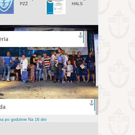
PZŻ
HALS
eria
da
na po godzinie
Na 16 dni