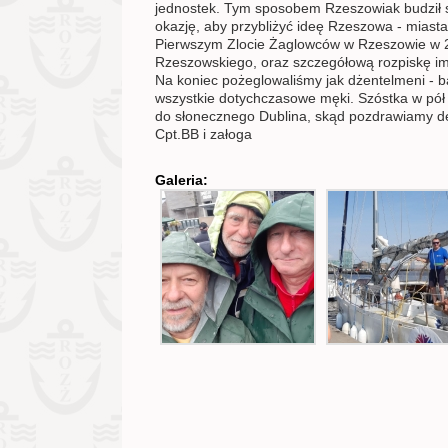
jednostek. Tym sposobem Rzeszowiak budził s
okazję, aby przybliżyć ideę Rzeszowa - miasta
Pierwszym Zlocie Żaglowców w Rzeszowie w 20
Rzeszowskiego, oraz szczegółową rozpiskę imp
Na koniec pożeglowaliśmy jak dżentelmeni - b
wszystkie dotychczasowe męki. Szóstka w pół 
do słonecznego Dublina, skąd pozdrawiamy d
Cpt.BB i załoga
Galeria: