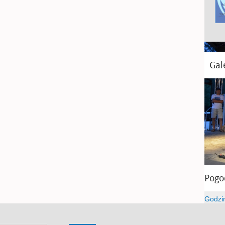
Gal
Pogo
Godzi