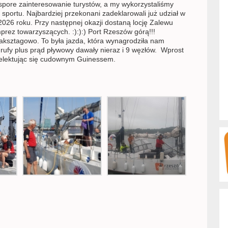
pore zainteresowanie turystów, a my wykorzystaliśmy
 sportu. Najbardziej przekonani zadeklarowali już udział w
26 roku. Przy następnej okazji dostaną locję Zalewu
rez towarzyszących. :):):) Port Rzeszów górą!!!
aksztagowo. To była jazda, która wynagrodziła nam
rufy plus prąd pływowy dawały nieraz i 9 węzłów. Wprost
elektując się cudownym Guinessem.