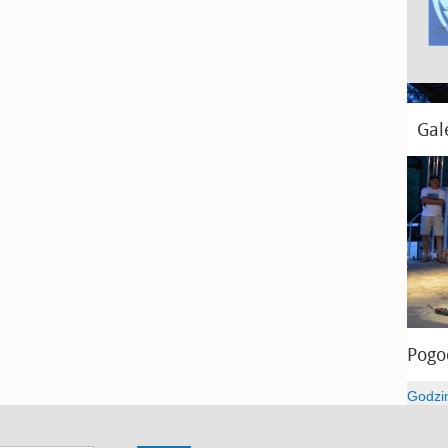
Gal
Pogo
Godzi