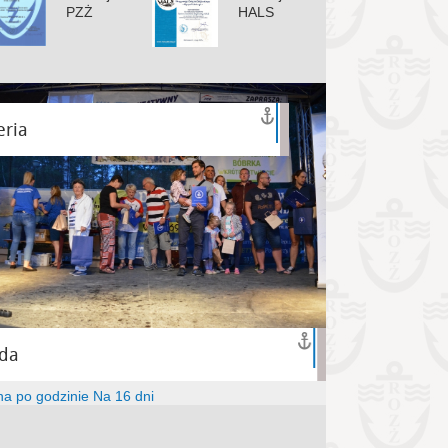
PZŻ
HALS
eria
da
na po godzinie
Na 16 dni