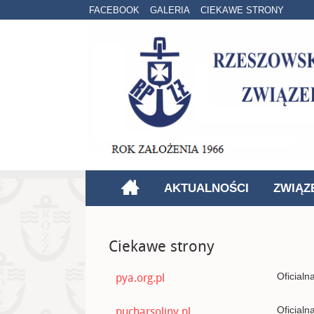
FACEBOOK
GALERIA
CIEKAWE STRONY
AKTUALNOŚCI
ZWIĄZ
Ciekawe strony
pya.org.pl
Oficialn
pucharsoliny.pl
Oficialn