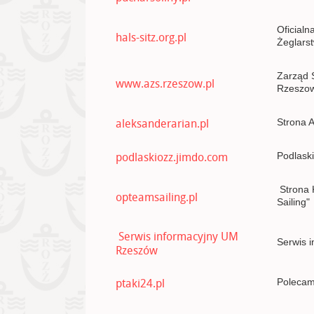
Oficialn
hals-sitz.org.pl
Żeglars
Zarząd 
www.azs.rzeszow.pl
Rzeszow
aleksanderarian.pl
Strona 
podlaskiozz.jimdo.com
Podlask
Strona 
opteamsailing.pl
Sailing"
Serwis informacyjny UM
Serwis 
Rzeszów
ptaki24.pl
Polecam